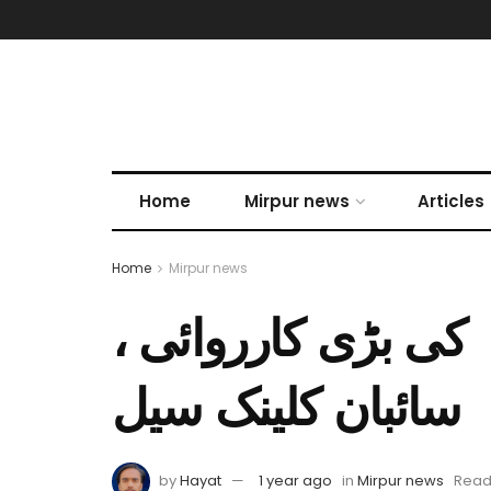
Home
Mirpur news
Articles
Home
Mirpur news
ہ کی بڑی کارروائی
سائبان کلینک سیل
by
Hayat
1 year ago
in
Mirpur news
Readi