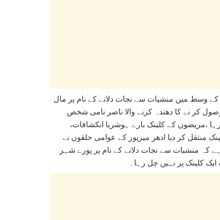
(ے وسط میں منشیات سے نجات دلانے کے نام پر مال
 وصول کر نے کا دھندہ کرنے والا ناصر نامی شخص
تا رہا ،مریضوں کے کلینک بارے ہوشربا انکشافات
ک منتقل کر دیا ادھر میرپور کے عوامی حلقوں نے
ا ہے کہ منشیات سے نجات دلانے کے نام پر پورے شہر
 ایک کلینک پر نہیں چل رہا۔