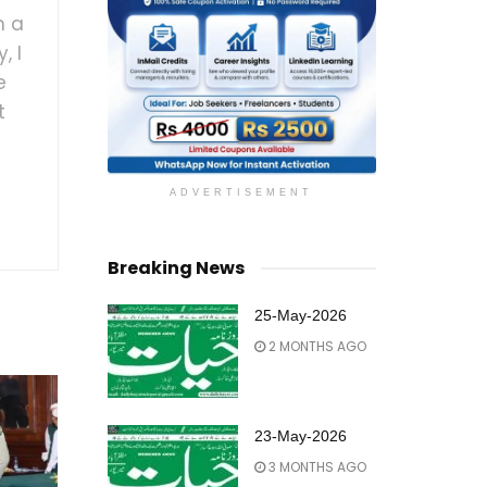
h a
, I
e
t
ADVERTISEMENT
Breaking News
25-May-2026
2 MONTHS AGO
23-May-2026
3 MONTHS AGO