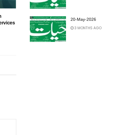
h
20-May-2026
ervices
3 MONTHS AGO