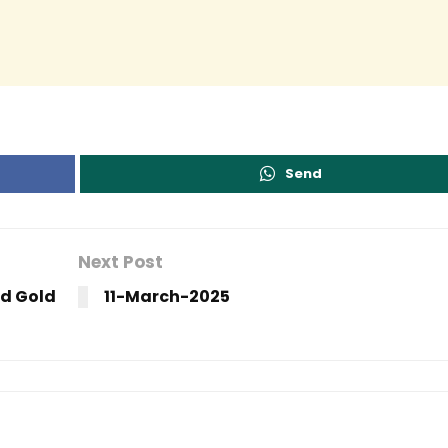
Send
Next Post
d Gold
11-March-2025