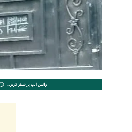
واٹس ایپ پر شیئر کریں۔