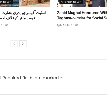
UR NEWS
MIRPUR NEWS
اسٹیٹ آفیسرچوہدری بشارت ح
Zahid Mughal Honoured Wit
قبضہ مافیا کیخلاف احس
Taghma-e-Imtiaz for Social S
, 2026
MAY 14, 2026
.
Required fields are marked
*