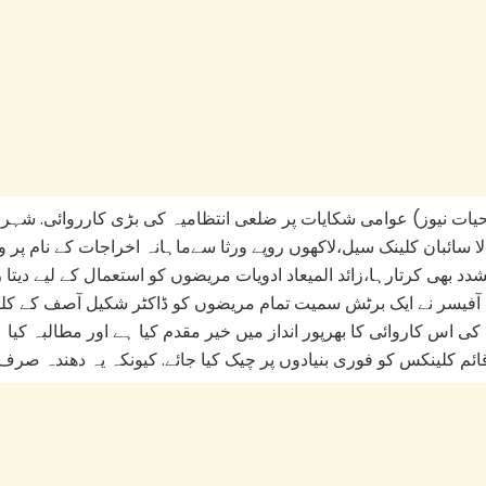
ات نیوز) عوامی شکایات پر ضلعی انتظامیہ کی بڑی کارروائی. شہر ک
الا سائبان کلینک سیل،لاکھوں روپے ورثا سےماہانہ اخراجات کے نام پر
تشدد بھی کرتارہا،زائد المیعاد ادویات مریضوں کو استعمال کے لیے دی
 آفیسر نے ایک برٹش سمیت تمام مریضوں کو ڈاکٹر شکیل آصف کے کلین
 کی اس کاروائی کا بھرپور انداز میں خیر مقدم کیا ہے اور مطالبہ کی
قائم کلینکس کو فوری بنیادوں پر چیک کیا جائے. کیونکہ یہ دھندہ صرف