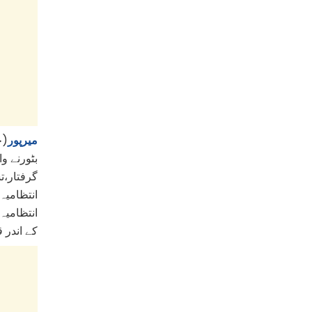
میرپور
حی
بٹورنے و
گرفتار،،
انتظامیہ
انتظامیہ
کے اندر 