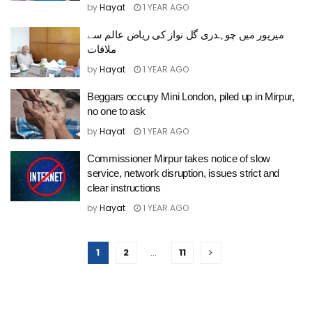
by
Hayat
1 YEAR AGO
میرپور میں چوہدری گل نواز کی ریاض عالم سے
ملاقات
by
Hayat
1 YEAR AGO
Beggars occupy Mini London, piled up in Mirpur,
no one to ask
by
Hayat
1 YEAR AGO
Commissioner Mirpur takes notice of slow
service, network disruption, issues strict and
clear instructions
by
Hayat
1 YEAR AGO
1
2
…
11