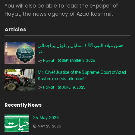
You will also be able to read the e-paper of
Hayat, the news agency of Azad Kashmir.
Articles
جشن میلاد النبی ﷺ کے نمایاں پہلوؤں پر اجمالی
نظر
by
Hayat
SEPTEMBER 9, 2025
Mr. Chief Justice of the Supreme Court of Azad
Kashmir needs attention!!!
by
Hayat
JUNE 19, 2025
Recently News
25-May-2026
MAY 25, 2026