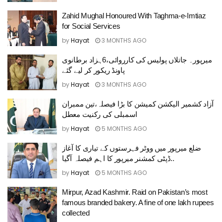
Zahid Mughal Honoured With Taghma-e-Imtiaz
for Social Services
by
Hayat
3 MONTHS AGO
میرپور۔ جاتلاں پولیس کی کارروائی،6ہزاد برطانوی
پاونڈ ریکور کر لیے گئے
by
Hayat
3 MONTHS AGO
آزاد کشمیر الیکشن کمیشن کا بڑا فیصلہ،تین ممبران
by
Hayat
5 MONTHS AGO
ضلع میرپور میں ووٹر فہرستوں کے تیاری کا آغاز
by
Hayat
5 MONTHS AGO
Mirpur, Azad Kashmir. Raid on Pakistan’s most
famous branded bakery. A fine of one lakh rupees
collected